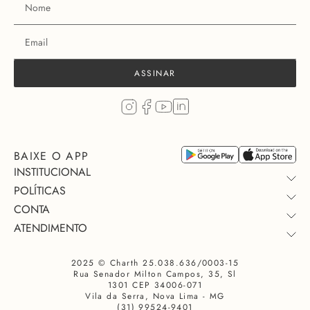
ASSINAR
BAIXE O APP
INSTITUCIONAL
POLÍTICAS
CONTA
QUEM SOMOS
ATENDIMENTO
TROCA E DEVOLUÇÃO
COLEÇÃO
MINHA COMPRA
PAGAMENTO
QUEM USA
2025 © Charth 25.038.636/0003-15
FALE CONOSCO
TROCAR OU DEVOLVER
PRIVACIDADE
SEJA UM LOJISTA
Rua Senador Milton Campos, 35, Sl
PERSONAL SHOPPER
CONSULTE SUA ENTREGA
PROMOÇÃO
NOSSAS LOJAS
1301 CEP 34006-071
Vila da Serra, Nova Lima - MG
DÚVIDAS FREQUENTES
COMUNIDADE CHARTH INSIDERS
ENVIOS
(31) 99524-9401