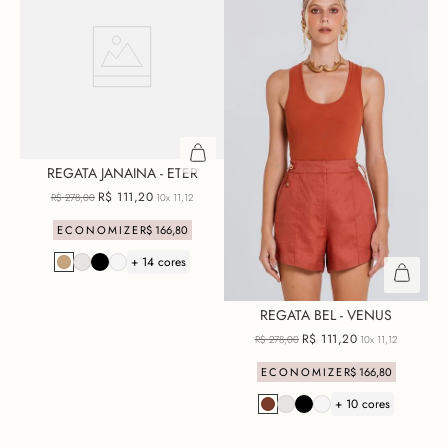
REGATA JANAINA - ETER
R$
111
,
20
R$
278
,
00
10x
11,12
ECONOMIZE
R$
166
,
80
+ 14 cores
REGATA BEL - VENUS
R$
111
,
20
R$
278
,
00
10x
11,12
ECONOMIZE
R$
166
,
80
+ 10 cores