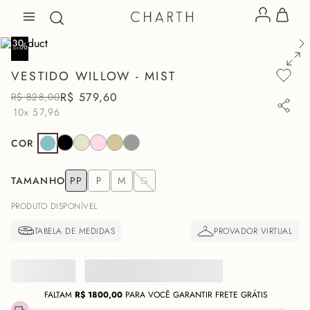
VESTIDO WILLOW - MIST
R$
579
,
60
R$
828
,
00
10x
57,96
COR
TAMANHO
PP
P
M
G
PRODUTO DISPONÍVEL
FALTAM
R$
1800,00
PARA VOCÊ GARANTIR FRETE GRÁTIS