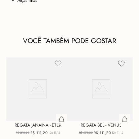
Alças finas
VOCÊ TAMBÉM PODE GOSTAR
REGATA JANAINA - ETER
REGATA BEL - VENUS
R$
111
,
20
R$
111
,
20
R$
278
,
00
10x
11,12
R$
278
,
00
10x
11,12