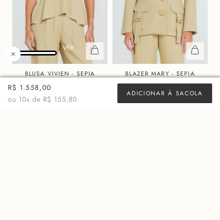
BLUSA VIVIEN - SEPIA
BLAZER MARY - SEPIA
R$
878,00
R$
2.598,00
R$ 1.558,00
ADICIONAR À SACOLA
ou 10x de
R$ 87,80
ou 10x de
R$ 259,80
ou
10
x de
R$ 155,80
MAIS VISTOS
50%
60%
OFF
OFF