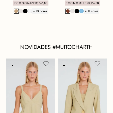
ECONOMIZE
R$
166
,
80
ECONOMIZE
R$
166
,
80
+ 13 cores
+ 11 cores
NOVIDADES #MUITOCHARTH