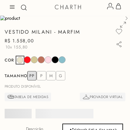
VESTIDO MILANI - MARFIM
R$
1
.
558
,
00
10x
155,80
COR
TAMANHO
PP
P
M
G
PRODUTO DISPONÍVEL
Descrição