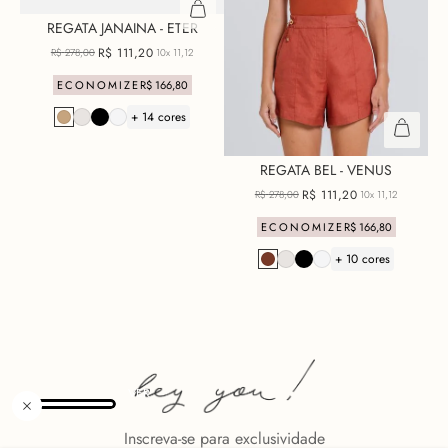
REGATA JANAINA - ETER
R$
111
,
20
R$
278
,
00
10x
11,12
ECONOMIZE
R$
166
,
80
+ 14 cores
REGATA BEL - VENUS
R$
111
,
20
R$
278
,
00
10x
11,12
ECONOMIZE
R$
166
,
80
+ 10 cores
Inscreva-se para exclusividade