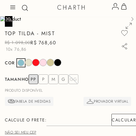
TOP TILDA - MIST
R$
768
,
60
R$
1
.
098
,
00
10x
76,86
COR
TAMANHO
PP
P
M
G
GG
PRODUTO DISPONÍVEL
NÃO SEI MEU CEP