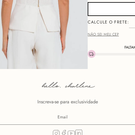
NÃO SEI MEU CEP
FALTA
Descri
O
TOP TILDA
nasce de um
zíper e modelagem acintur
integrado à estrutura pro
move com quem a veste, n
Inscreva-se para exclusividade
Os botões forrados na fren
clássica ressignificada p
o busto com elegância.Fun
midi. Para ocasiões que p
ele entrega.