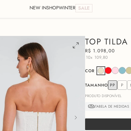
NEW IN
SHOP
WINTER
SALE
TOP TILDA
R$
1
.
098
,
00
10x
109,80
COR
TAMANHO
PP
P
PRODUTO DISPONÍVEL