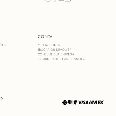
Tecido Crepe de 
Fecho por zíper co
Lastex para maior c
Botões forrados na
Modelagem acintura
Decote coração
CONTA
Composição:
80% Acetato
ÕES
MINHA CONTA
20% Viscose
TROCAR OU DEVOLVER
CONSULTE SUA ENTREGA
COMUNIDADE CHARTH INSIDERS
50