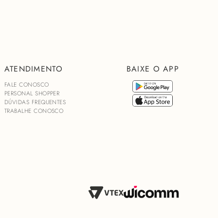
Acetato de alta qualidade
stas
onforto
 frente para maior informação de moda
da feminina e elegante
ATENDIMENTO
BAIXE O APP
FALE CONOSCO
PERSONAL SHOPPER
DÚVIDAS FREQUENTES
TRABALHE CONOSCO