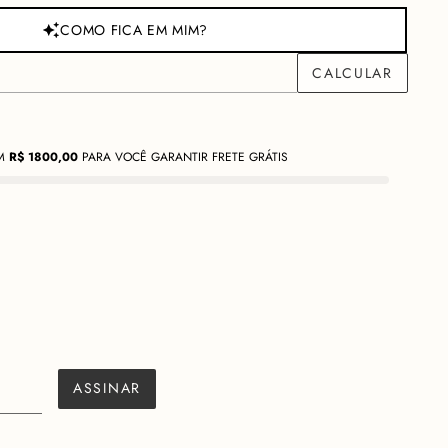
COMO FICA EM MIM?
M
R$
1800,00
PARA VOCÊ GARANTIR FRETE GRÁTIS
ção
Cuidados
a escolha clara: ser visto. Com decote coração, fecho traseiro por
ada, ele entrega presença sem precisar de adornos extras. O lastex
porciona conforto real sem abrir mão do encaixe preciso, a peça se
ão contra.
te são o diferencial autoral do Tilda: uma referência à alfaiataria
ela Charth em linguagem contemporânea. O decote coração estrutura
ciona com calças de corte amplo, bermudas de alfaiataria e saias
ASSINAR
edem presença, seja um evento de trabalho ou um jantar especial