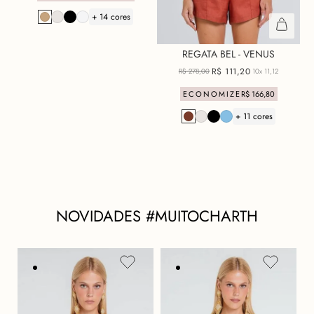
+ 14 cores
REGATA BEL - VENUS
R$
111
,
20
R$
278
,
00
10x
11,12
ECONOMIZE
R$
166
,
80
+ 11 cores
NOVIDADES #MUITOCHARTH