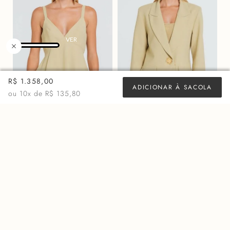
R$ 1.358,00
ADICIONAR À SACOLA
ou
10
x de
R$ 135,80
BLUSA VIVIEN - SEPIA
BLAZER MARY - SEPIA
R$
878,00
R$
2.598,00
ou 10x de
R$ 87,80
ou 10x de
R$ 259,80
MAIS VISTOS