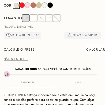
COR
TAMANHO
PP
P
M
G
GG
PRODUTO DISPONÍVEL
NÃO SEI MEU CEP
FALTAM
R$
1800,00
PARA VOCÊ GARANTIR FRETE GRÁTIS
Descrição
Cuidados
O
TOP LUPITA
entrega modernidade e estilo em uma única peça,
sendo a escolha perfeita para se ter no guarda roupa. Com alças
finas que garantem muita segurança ao vestir, modelagem super