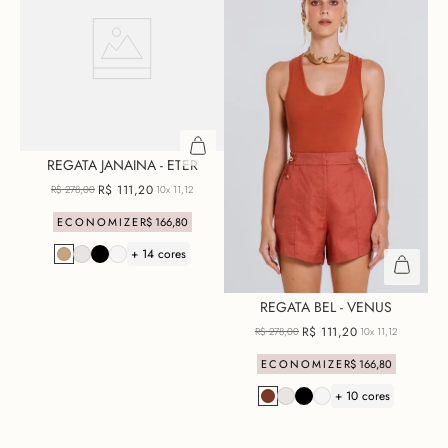
REGATA JANAINA - ETER
R$
111
,
20
R$
278
,
00
10x
11,12
ECONOMIZE
R$
166
,
80
+ 14 cores
REGATA BEL - VENUS
R$
111
,
20
R$
278
,
00
10x
11,12
ECONOMIZE
R$
166
,
80
+ 10 cores