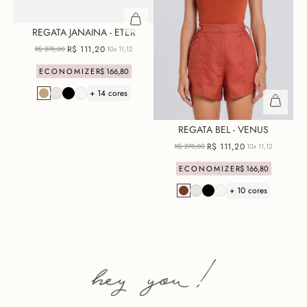
REGATA JANAINA - ETER
R$
111
,
20
R$
278
,
00
10x
11,12
ECONOMIZE
R$
166
,
80
+ 14 cores
REGATA BEL - VENUS
R$
111
,
20
R$
278
,
00
10x
11,12
ECONOMIZE
R$
166
,
80
+ 10 cores