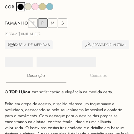
COR
TAMANHO
PP
P
M
G
1
RESTAM
UNIDADE(S)
Descrição
Cuidados
O
TOP LUMA
traz sofisticação e elegância na medida certa.
Feito em crepe de acetato, o tecido oferece um toque suave e
aveludado, destacando-se pelo seu caimento impecável e conforto
para o movimento. Com destaque para o detalhe das pregas se
encontrando na cintura, confere feminilidade e uma silhueta
valorizada. O lastex nas costas traz conforto e o detalhe em basque
destaca a cintura. A peça sem alça é delicada e perfeita para um look