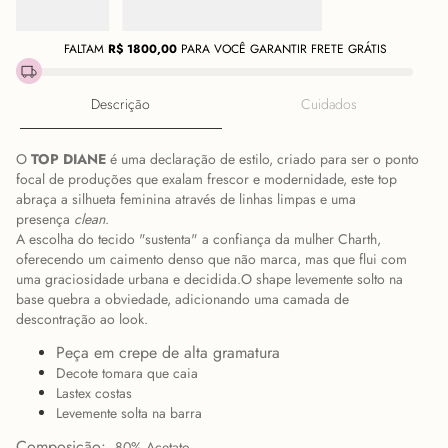
FALTAM
R$
1800,00
PARA VOCÊ GARANTIR FRETE GRÁTIS
Descrição
Cuidados
O
TOP DIANE
é uma declaração de estilo, criado para ser o ponto
focal de produções que exalam frescor e modernidade, este top
abraça a silhueta feminina através de linhas limpas e uma
presença
clean
.
A escolha do tecido "sustenta" a confiança da mulher Charth,
oferecendo um caimento denso que não marca, mas que flui com
uma graciosidade urbana e decidida.O shape levemente solto na
base quebra a obviedade, adicionando uma camada de
descontração ao look.
Peça em crepe de alta gramatura
Decote tomara que caia
Lastex costas
Levemente solta na barra
Composição:
80% Acetato