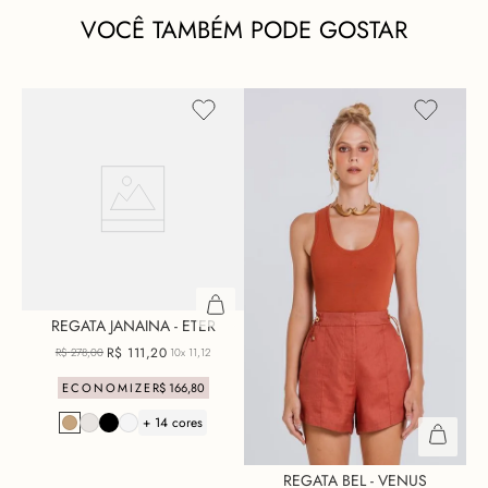
VOCÊ TAMBÉM PODE GOSTAR
REGATA JANAINA - ETER
R$
111
,
20
R$
278
,
00
10x
11,12
ECONOMIZE
R$
166
,
80
+ 14 cores
REGATA BEL - VENUS