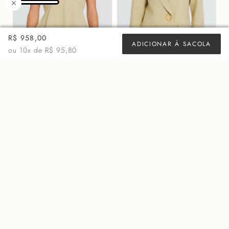
R$ 958,00
ADICIONAR À SACOLA
ou
10
x de
R$ 95,80
BLUSA VIVIEN - SEPIA
BLAZER MARY - SEPIA
R$
878,00
R$
2.598,00
ou 10x de
R$ 87,80
ou 10x de
R$ 259,80
MAIS VISTOS
50%
OFF