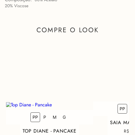
20% Viscose
COMPRE O LOOK
PP
P
COMO FICA EM MIM?
PP
P
M
G
SAIA MAJ
TOP DIANE - PANCAKE
R$ 1