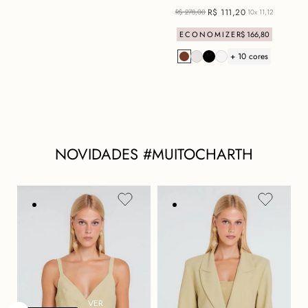
R$
111
,
20
R$
278
,
00
10x
11,12
ECONOMIZE
R$
166
,
80
+ 10 cores
NOVIDADES #MUITOCHARTH