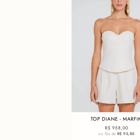
TOP DIANE - MARFI
R$ 958,00
ou
10
x de
R$ 95,80