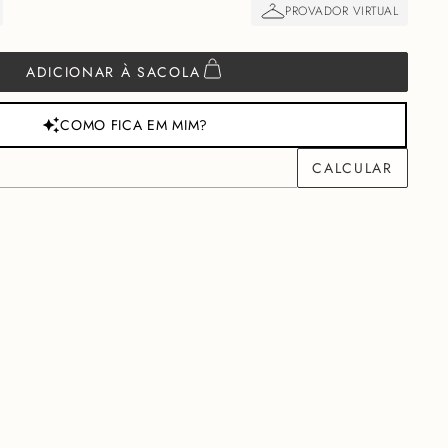
ADICIONAR À SACOLA
COMO FICA EM MIM?
M
R$
1800,00
PARA VOCÊ GARANTIR FRETE GRÁTIS
ção
Cuidados
aração de estilo, criado para ser o ponto focal de produções que
de, este top abraça a silhueta feminina através de linhas limpas e
enta" a confiança da mulher Charth, oferecendo um caimento denso
lui com uma graciosidade urbana e decidida.O shape levemente