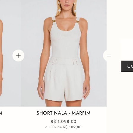
solto na base quebra a o
Peça em crepe de
Decote tomara que 
Lastex costas
Levemente solta na 
Composição:
80% Acet
20% Viscose
C
M
SHORT NALA - MARFIM
R$ 1.098,00
ou
10
x de
R$ 109,80