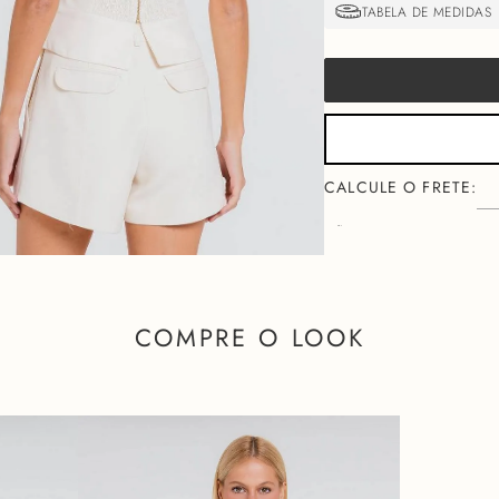
NÃO SEI MEU CEP
FALTA
COMPRE O LOOK
Descri
O
TOP DIANE
é uma decl
exalam frescor e modernida
uma presença
clean
.
A escolha do tecido "sust
que não marca, mas que f