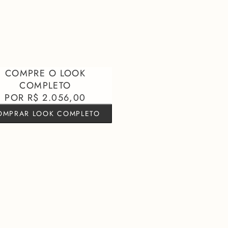
bviedade, adicionando uma camada de descontração ao look.
 alta gramatura
caia
barra
ato
R$ 2.056,00
OMPRAR LOOK COMPLETO