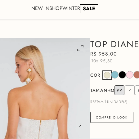
NEW IN
SHOP
WINTER
SALE
TOP DIANE
R$
958
,
00
10x
95,80
COR
TAMANHO
PP
P
1
RESTAM
UNIDADE(S)
COMPRE O LOOK