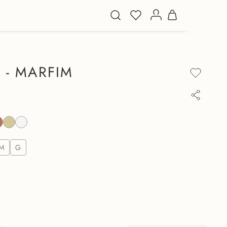
 - MARFIM
M
G