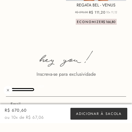
REGATA BEL - VENUS
R$
111
,
20
R$
278
,
00
10x
11,12
ECONOMIZE
R$
166
,
80
Inscreva-se para exclusividade
R$ 670,60
ADICIONAR À SACOLA
ou
10
x de
R$ 67,06
ASSINAR