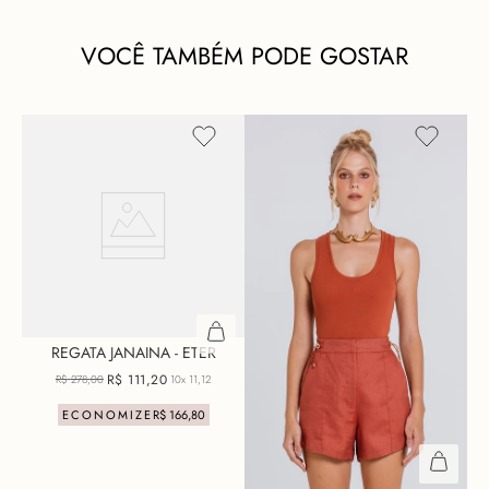
VOCÊ TAMBÉM PODE GOSTAR
REGATA JANAINA - ETER
R$
111
,
20
R$
278
,
00
10x
11,12
ECONOMIZE
R$
166
,
80