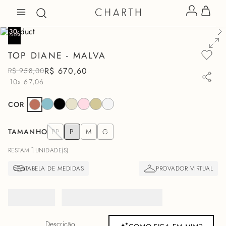
TOP DIANE - MALVA
R$
670
,
60
R$
958
,
00
10x
67,06
COR
TAMANHO
PP
P
M
G
1
RESTAM
UNIDADE(S)
Descrição