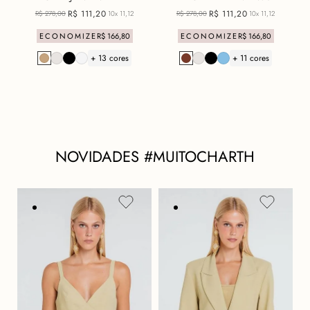
R$
111
,
20
R$
111
,
20
R$
278
,
00
10x
11,12
R$
278
,
00
10x
11,12
ECONOMIZE
R$
166
,
80
ECONOMIZE
R$
166
,
80
+ 13 cores
+ 11 cores
NOVIDADES #MUITOCHARTH