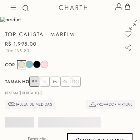
TOP CALISTA - MARFIM
R$
1
.
998
,
00
10x
199,80
COR
TAMANHO
PP
P
M
G
GG
1
RESTAM
UNIDADE(S)
Descrição