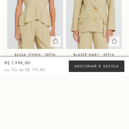
BLUSA VIVIEN - SEPIA
BLAZER MARY - SEPIA
R$
878,00
R$
2.598,00
R$ 1.998,00
ADICIONAR À SACOLA
ou 10x de
R$ 87,80
ou 10x de
R$ 259,80
ou
10
x de
R$ 199,80
MAIS VISTOS
60%
50%
OFF
OFF