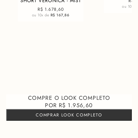
SHORT VERONICA - MIST
R$ 
ou
10
x 
R$ 1.678,60
ou
10
x de
R$ 167,86
R$ 1.956,60
COMPRAR LOOK COMPLETO