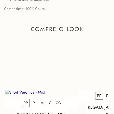
Acabamento impecável
Composição: 100% Couro
COMPRE O LOOK
PP
P
PP
COMO FICA EM MIM?
P
M
G
GG
REGATA JAN