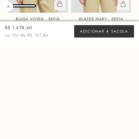
BLUSA VIVIEN - SEPIA
BLAZER MARY - SEPIA
R$
878,00
R$
2.598,00
R$ 1.678,60
ADICIONAR À SACOLA
ou 10x de
R$ 87,80
ou 10x de
R$ 259,80
ou
10
x de
R$ 167,86
MAIS VISTOS
50%
60%
OFF
OFF