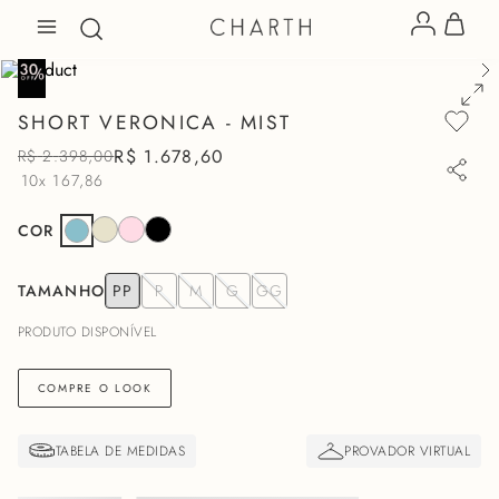
SHORT VERONICA - MIST
R$
1
.
678
,
60
R$
2
.
398
,
00
10x
167,86
COR
TAMANHO
PP
P
M
G
GG
PRODUTO DISPONÍVEL
COMPRE O LOOK