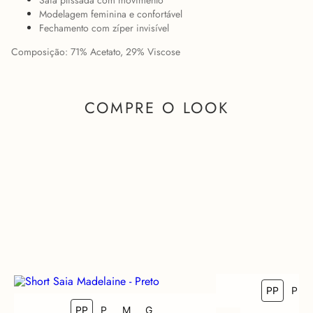
Saia plissada com movimento
Modelagem feminina e confortável
Fechamento com zíper invisível
Composição: 71% Acetato, 29% Viscose
COMPRE O LOOK
PP
P
COMO FICA EM MIM?
PP
P
M
G