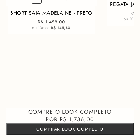
REGATA JAN
SHORT SAIA MADELAINE - PRETO
R$ 
ou
10
x 
R$ 1.458,00
ou
10
x de
R$ 145,80
R$ 1.736,00
COMPRAR LOOK COMPLETO