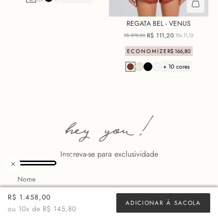
REGATA BEL - VENUS
R$
111
,
20
R$
278
,
00
10x
11,12
ECONOMIZE
R$
166
,
80
+ 10 cores
Inscreva-se para exclusividade
R$ 1.458,00
ADICIONAR À SACOLA
ou
10
x de
R$ 145,80