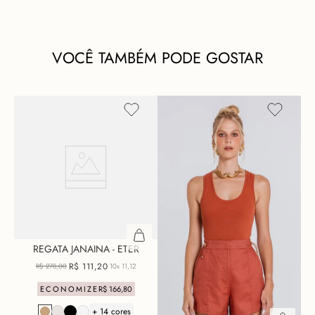
VOCÊ TAMBÉM PODE GOSTAR
REGATA JANAINA - ETER
R$
111
,
20
R$
278
,
00
10x
11,12
ECONOMIZE
R$
166
,
80
+ 14 cores