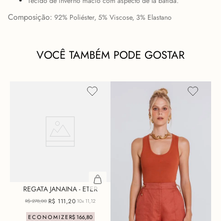
Tecido de inverno macio com aspecto de lã batida.
Composição:
92% Poliéster,
5% Viscose,
3% Elastano
VOCÊ TAMBÉM PODE GOSTAR
REGATA JANAINA - ETER
R$
111
,
20
R$
278
,
00
10x
11,12
ECONOMIZE
R$
166
,
80