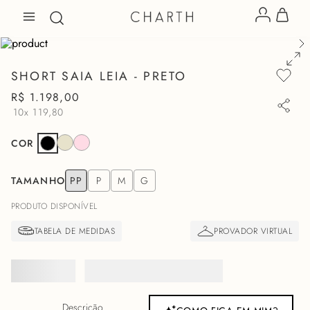
SHORT SAIA LEIA - PRETO
R$
1
.
198
,
00
10x
119,80
COR
TAMANHO
PP
P
M
G
PRODUTO DISPONÍVEL
Descrição