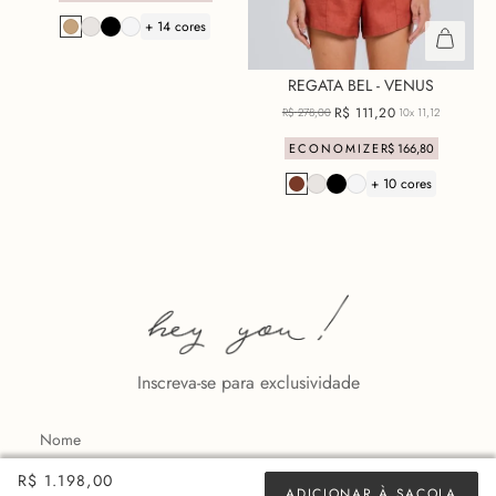
+ 14 cores
REGATA BEL - VENUS
R$
111
,
20
R$
278
,
00
10x
11,12
ECONOMIZE
R$
166
,
80
+ 10 cores
Inscreva-se para exclusividade
R$ 1.198,00
ADICIONAR À SACOLA