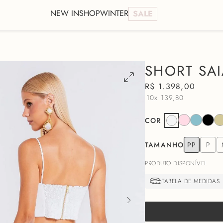
NEW IN
SHOP
WINTER
SALE
SHORT SAI
R$
1
.
398
,
00
10x
139,80
COR
TAMANHO
PP
P
PRODUTO DISPONÍVEL