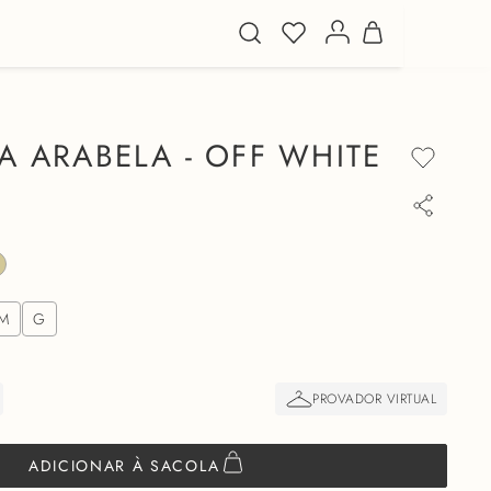
A ARABELA - OFF WHITE
M
G
ADICIONAR À SACOLA