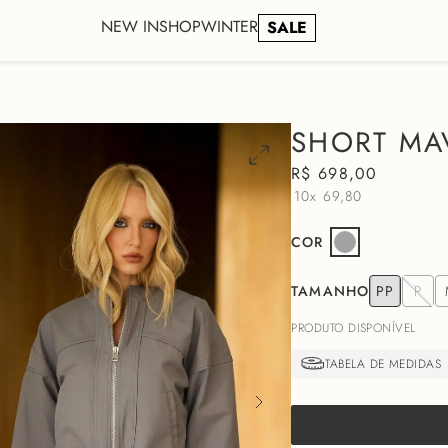
NEW IN
SHOP
WINTER
SALE
SHORT MAV
R$
698
,
00
10x
69,80
COR
TAMANHO
PP
P
PRODUTO DISPONÍVEL