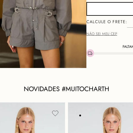
NÃO SEI MEU CEP
FALTA
Descri
O
SHORT MAVI
traduz o
do look casual. Seu desig
NOVIDADES #MUITOCHARTH
desenham a silhueta, enqu
um caimento impecável. C
singular e um toque macio
Desenhada para a mulher q
esta obra é ideal para u
descontraído. Combine-o 
minimalista para um estilo