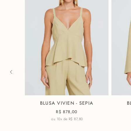
RFIM
BLUSA VIVIEN - SEPIA
B
R$
878,00
ou 10x de
R$ 87,80