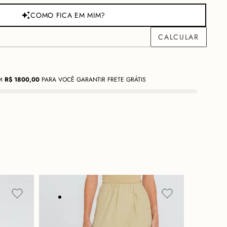
COMO FICA EM MIM?
M
R$
1800,00
PARA VOCÊ GARANTIR FRETE GRÁTIS
ção
Cuidados
 magnetismo de uma alfaiataria descontraída, elevando o conceito
n inteligente molda a forma com recortes modernos e pespontos que
anto o cós anatômico envolve com precisão, garantindo conforto e
onfeccionado em Cotton Citty, esta peça oferece uma leveza
 que acaricia a pele.
ue valoriza o conforto sem abrir mão da elegância modernista,
m brunch sofisticado, um passeio urbano com
flair
ou um almoço
com uma regata para um criar um visual sem erros ou com um top
 mais casual chic.