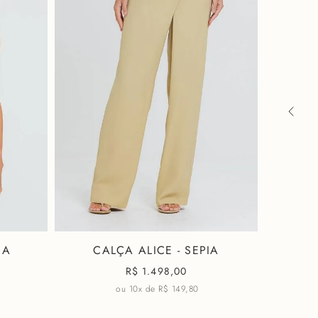
tal
ajuste perfeito
om faixas reguladoras
a personalizado
 e acabamentos com pespontos
o, 41% Poliamida
IA
CALÇA ALICE - SEPIA
CAMI
R$
1.498,00
ou 10x de
R$ 149,80