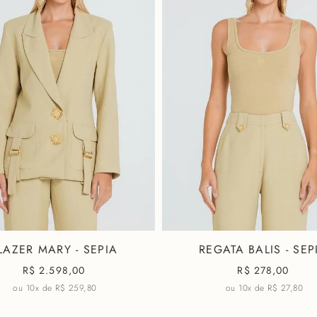
Zíper braguilha fron
Cós anatômico para 
Argolas de metal c
Colchete alfaiatari
Recortes modernos
Composição: 59% Algodã
LAZER MARY - SEPIA
REGATA BALIS - SEP
R$
2.598,00
R$
278,00
ou 10x de
R$ 259,80
ou 10x de
R$ 27,80