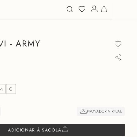
I - ARMY
M
G
ADICIONAR À SACOLA