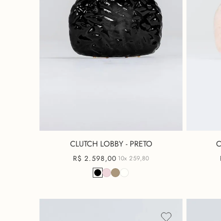
CLUTCH LOBBY - PRETO
C
R$
2
.
598
,
00
10x
259,80