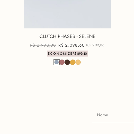
CLUTCH PHASES - SELENE
R$
2
.
998
,
00
R$
2
.
098
,
60
10x
209,86
ECONOMIZE
R$
899
,
40