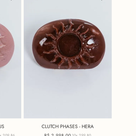
US
CLUTCH PHASES - HERA
R$
2
.
998
,
00
0x
209,86
10x
299,80