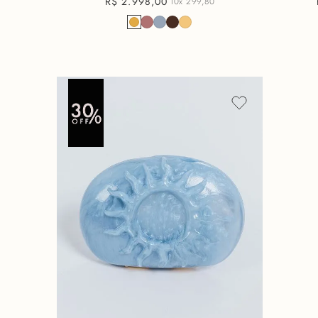
R$
2
.
998
,
00
10x
299,80