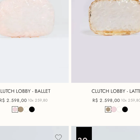
LUTCH LOBBY - BALLET
CLUTCH LOBBY - LATT
R$
2
.
598
,
00
R$
2
.
598
,
00
10x
259,80
10x
259,8