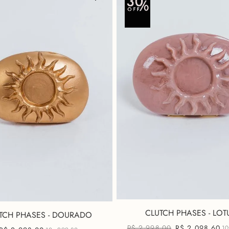
CLUTCH PHASES - LOT
TCH PHASES - DOURADO
R$
2
.
998
,
00
R$
2
.
098
,
60
1