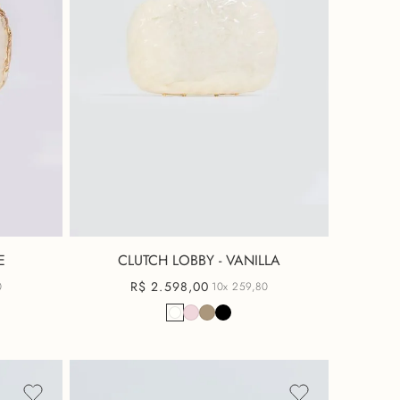
E
CLUTCH LOBBY - VANILLA
R$
2
.
598
,
00
0
10x
259,80