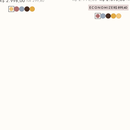
R$
2
.
998
,
00
10x
299,80
ECONOMIZE
R$
899
,
40