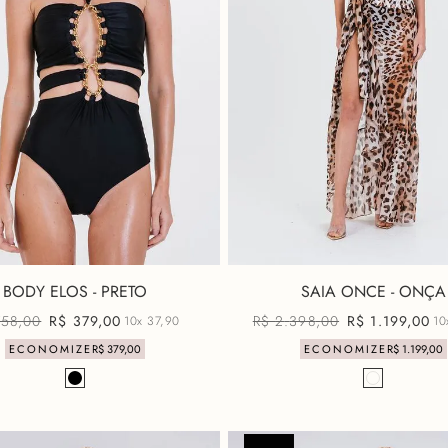
BODY ELOS - PRETO
SAIA ONCE - ONÇA
758
,
00
R$
379
,
00
R$
2
.
398
,
00
R$
1
.
199
,
00
10x
37,90
1
ECONOMIZE
R$
379
,
00
ECONOMIZE
R$
1
.
199
,
00