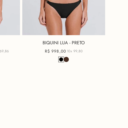
BIQUINI LUA - PRETO
R$
998
,
00
69,86
10x
99,80