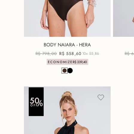
BODY NAIARA - HERA
R$
798
,
00
R$
558
,
60
R$
6
10x
55,86
ECONOMIZE
R$
239
,
40