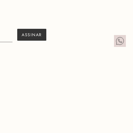
ASSINAR
ATENDIMENTO
BAIXE O APP
FALE CONOSCO
PERSONAL SHOPPER
DÚVIDAS FREQUENTES
TRABALHE CONOSCO