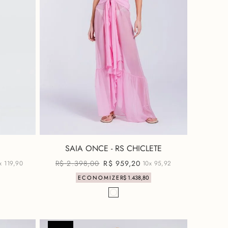
SAIA ONCE - RS CHICLETE
R$
2
.
398
,
00
R$
959
,
20
0x
119,90
10x
95,92
ECONOMIZE
R$
1
.
438
,
80