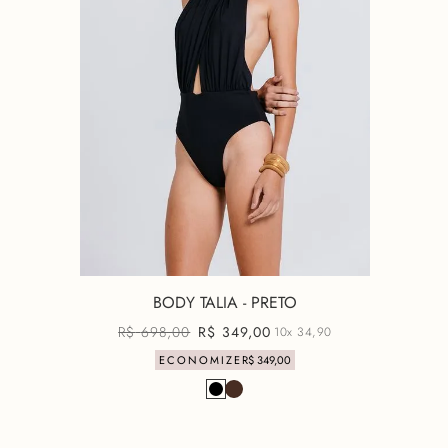
BODY TALIA - PRETO
R$
698
,
00
R$
349
,
00
10x
34,90
ECONOMIZE
R$
349
,
00