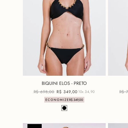
BIQUINI ELOS - PRETO
R$
698
,
00
R$
349
,
00
R$
10x
34,90
ECONOMIZE
R$
349
,
00