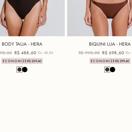
BODY TALIA - HERA
BIQUINI LUA - HERA
98
,
00
R$
488
,
60
R$
998
,
00
R$
698
,
60
10x
48,86
10x
ECONOMIZE
R$
209
,
40
ECONOMIZE
R$
299
,
40