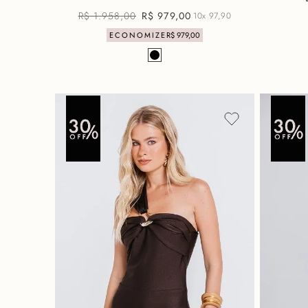
R$
1
.
958
,
00
R$
979
,
00
10x
97,90
ECONOMIZE
R$
979
,
00