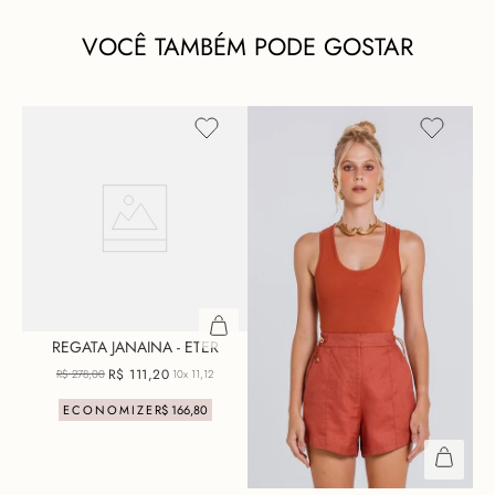
VOCÊ TAMBÉM PODE GOSTAR
REGATA JANAINA - ETER
R$
111
,
20
R$
278
,
00
10x
11,12
ECONOMIZE
R$
166
,
80
+ 14 cores