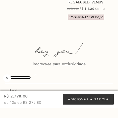
REGATA BEL - VENUS
R$
111
,
20
R$
278
,
00
10x
11,12
ECONOMIZE
R$
166
,
80
+ 10 cores
Inscreva-se para exclusividade
R$ 2.798,00
ADICIONAR À SACOLA
ou
10
x de
R$ 279,80
ASSINAR