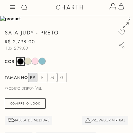
SAIA JUDY - PRETO
R$
2
.
798
,
00
10x
279,80
COR
TAMANHO
PP
P
M
G
PRODUTO DISPONÍVEL
COMPRE O LOOK