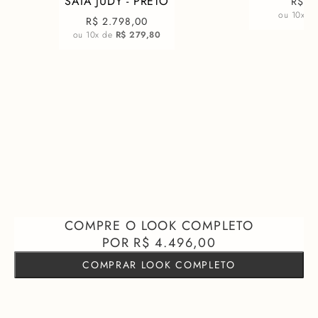
SAIA JUDY - PRETO
R$ 1
ou
10
x d
R$ 2.798,00
ou
10
x de
R$ 279,80
R$ 4.496,00
COMPRAR LOOK COMPLETO