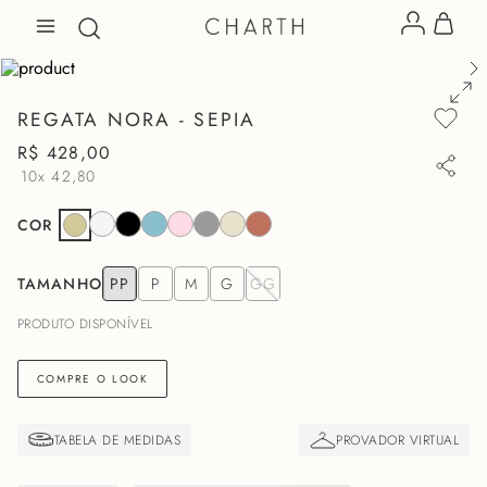
REGATA NORA - SEPIA
R$
428
,
00
10x
42,80
COR
TAMANHO
PP
P
M
G
GG
PRODUTO DISPONÍVEL
COMPRE O LOOK