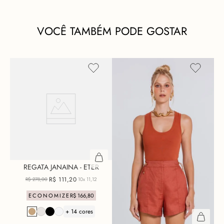
VOCÊ TAMBÉM PODE GOSTAR
REGATA JANAINA - ETER
R$
111
,
20
R$
278
,
00
10x
11,12
ECONOMIZE
R$
166
,
80
+ 14 cores