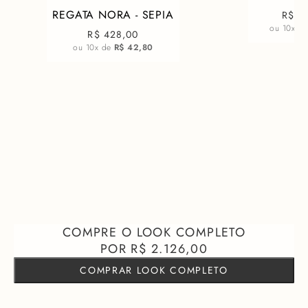
REGATA NORA - SEPIA
R$ 1
ou
10
x d
R$ 428,00
ou
10
x de
R$ 42,80
R$ 2.126,00
COMPRAR LOOK COMPLETO