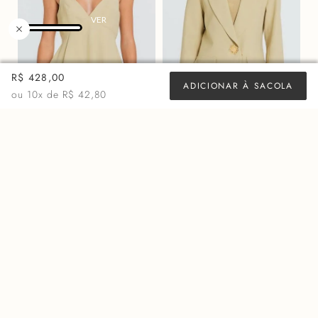
R$ 428,00
ADICIONAR À SACOLA
ou
10
x de
R$ 42,80
BLUSA VIVIEN - SEPIA
BLAZER MARY - SEPIA
R$
878,00
R$
2.598,00
ou 10x de
R$ 87,80
ou 10x de
R$ 259,80
MAIS VISTOS
50%
OFF