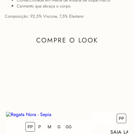
Confeccionada em Malha de Ribana de toque macio
Caimento que abraça o corpo
Composição: 92,5% Viscose, 7,5% Elastano
COMPRE O LOOK
PP
P
PP
COMO FICA EM MIM?
P
M
G
GG
SAIA LAVI