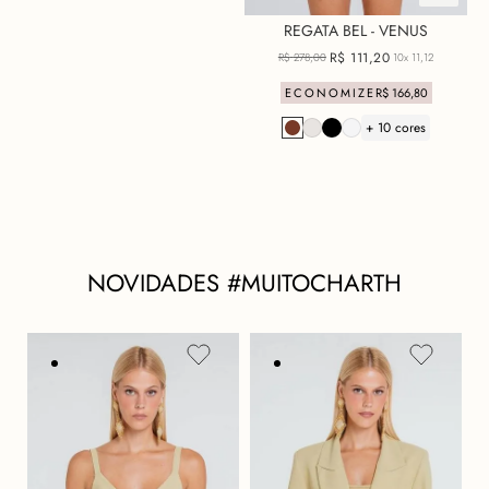
REGATA BEL - VENUS
R$
111
,
20
R$
278
,
00
10x
11,12
ECONOMIZE
R$
166
,
80
+ 10 cores
NOVIDADES #MUITOCHARTH