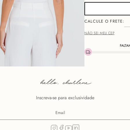
NÃO SEI MEU CEP
FALTA
Descri
Confeccionada em malha ca
uma peça coringa do guard
as alças mais largas garan
personalizadas CHARTH q
Inscreva-se para exclusividade
Com modelagem ajustada q
que se adapta a múltipla
mais sofisticadas.
Malha premium