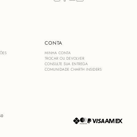
Fivela personaliz
Alças largas
Bordado Diamante C
CONTA
ÕES
MINHA CONTA
TROCAR OU DEVOLVER
CONSULTE SUA ENTREGA
COMUNIDADE CHARTH INSIDERS
50