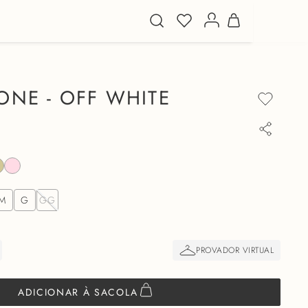
ONE - OFF WHITE
M
G
GG
ADICIONAR À SACOLA