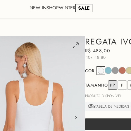
NEW IN
SHOP
WINTER
SALE
REGATA IV
R$
488
,
00
10x
48,80
COR
TAMANHO
PP
P
PRODUTO DISPONÍVEL