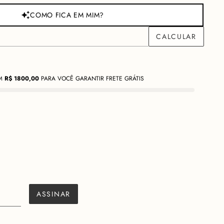
COMO FICA EM MIM?
M
R$
1800,00
PARA VOCÊ GARANTIR FRETE GRÁTIS
ção
Cuidados
nelada com alto grau de elastano e stretch, a
REGATA IVONE
é
a-roupa. Seu decote adiciona sutileza na medida certa, enquanto
tem equilíbrio entre conforto e elegância, além de possuírem fivelas
ue trazem ainda mais informação de moda para suas produções.
ue valoriza a silhueta de forma delicada, é um básico atemporal
s composições, das sobreposições descomplicadas a produções
ASSINAR