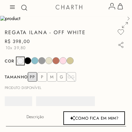
REGATA ILANA - OFF WHITE
R$
398
,
00
10x
39,80
COR
TAMANHO
PP
P
M
G
GG
PRODUTO DISPONÍVEL
Descrição