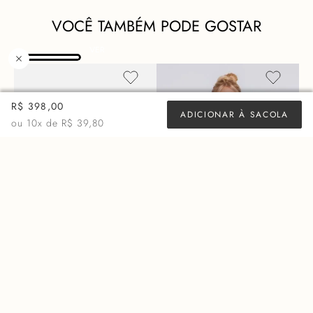
VOCÊ TAMBÉM PODE GOSTAR
R$ 398,00
ADICIONAR À SACOLA
ou
10
x de
R$ 39,80
REGATA JANAINA - ETER
R$
111
,
20
R$
278
,
00
10x
11,12
ECONOMIZE
R$
166
,
80
+ 14 cores