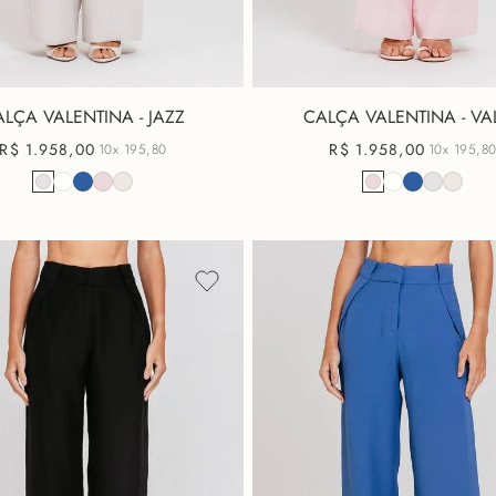
LÇA VALENTINA - JAZZ
CALÇA VALENTINA - VA
R$
1
.
958
,
00
R$
1
.
958
,
00
10x
195,80
10x
195,8