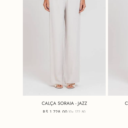
CALÇA SORAIA - JAZZ
C
R$
1
.
728
,
00
10x
172,80
+ 2 cores