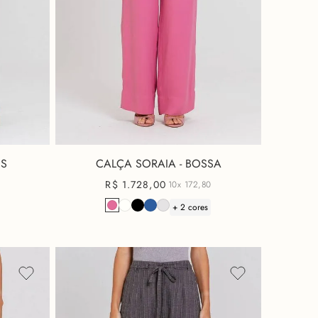
ES
CALÇA SORAIA - BOSSA
R$
1
.
728
,
00
10x
172,80
+ 2 cores