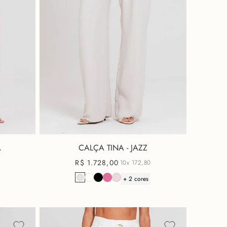
A
CALÇA TINA - JAZZ
R$
1
.
728
,
00
10x
172,80
+ 2 cores