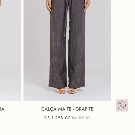
BA
CALÇA MAITE - GRAFITE
R$
1
.
258
,
00
10x
125,80