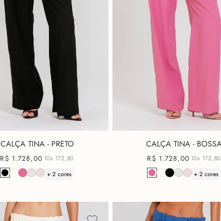
CALÇA TINA - PRETO
CALÇA TINA - BOSS
R$
1
.
728
,
00
R$
1
.
728
,
00
10x
172,80
10x
172,80
+ 2 cores
+ 2 cores