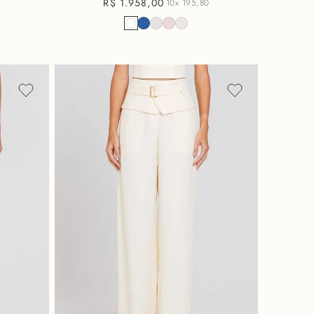
R$
1
.
958
,
00
10x
195,80