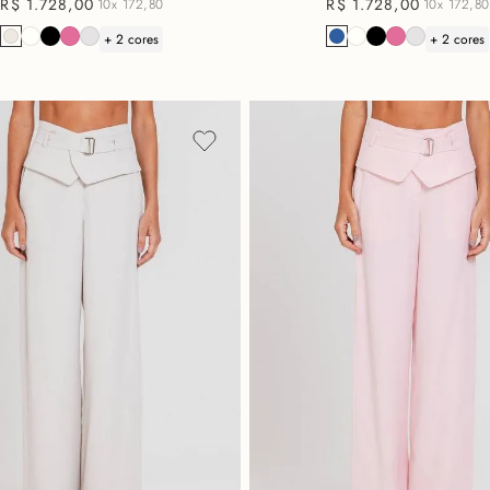
R$
1
.
728
,
00
R$
1
.
728
,
00
10x
172,80
10x
172,80
+ 2 cores
+ 2 cores