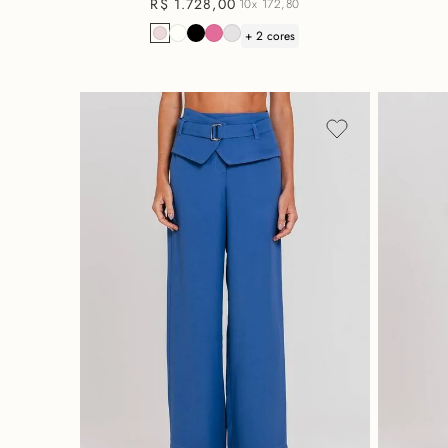
R$
1
.
728
,
00
10x
172,80
+ 2 cores