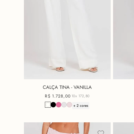
CALÇA TINA - VANILLA
R$
1
.
728
,
00
10x
172,80
+ 2 cores