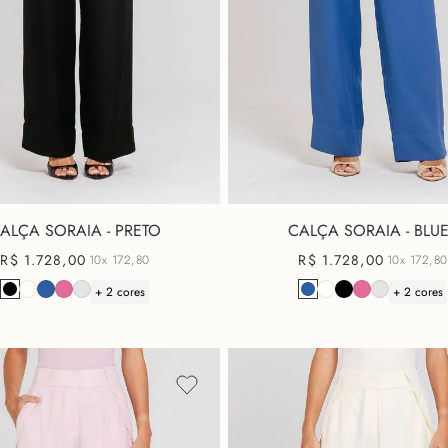
ALÇA SORAIA - PRETO
CALÇA SORAIA - BLU
R$
1
.
728
,
00
R$
1
.
728
,
00
10x
172,80
10x
172,80
+ 2 cores
+ 2 cores