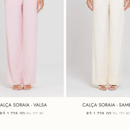
ALÇA SORAIA - VALSA
CALÇA SORAIA - SAM
R$
1
.
728
,
00
R$
1
.
728
,
00
10x
172,80
10x
172,80
+ 2 cores
+ 2 cores