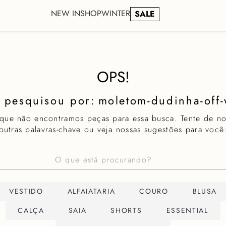
NEW IN
SHOP
WINTER
SALE
OPS!
moletom-dudinha-off-
 que não encontramos peças para essa busca. Tente de n
outras palavras-chave ou veja nossas sugestões para você
stá procurando?
VESTIDO
ALFAIATARIA
COURO
BLUSA
CALÇA
SAIA
SHORTS
ESSENTIAL