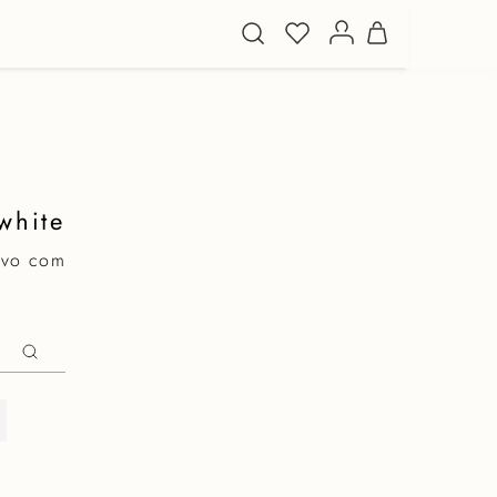
white
ovo com
: