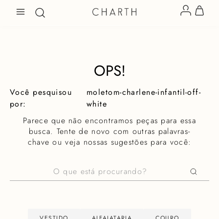
OPS!
moletom-charlene-infantil-off-
white
Parece que não encontramos peças para essa
busca. Tente de novo com outras palavras-
chave ou veja nossas sugestões para você:
O que está procurando?
VESTIDO
ALFAIATARIA
COURO