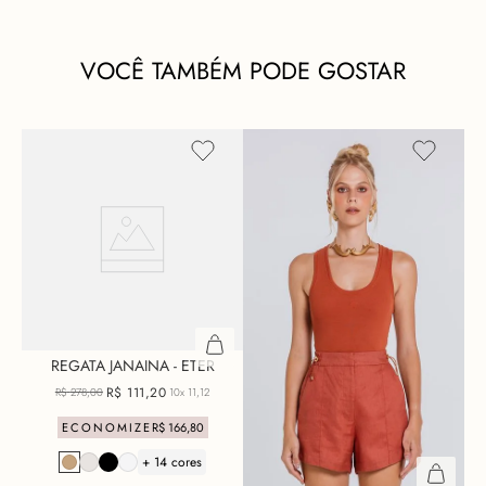
VOCÊ TAMBÉM PODE GOSTAR
REGATA JANAINA - ETER
R$
111
,
20
R$
278
,
00
10x
11,12
ECONOMIZE
R$
166
,
80
+ 14 cores