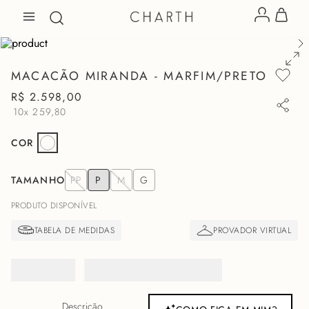
MACACÃO MIRANDA - MARFIM/PRETO
R$
2
.
598
,
00
10x
259,80
COR
TAMANHO
PP
P
M
G
PRODUTO DISPONÍVEL
Descrição