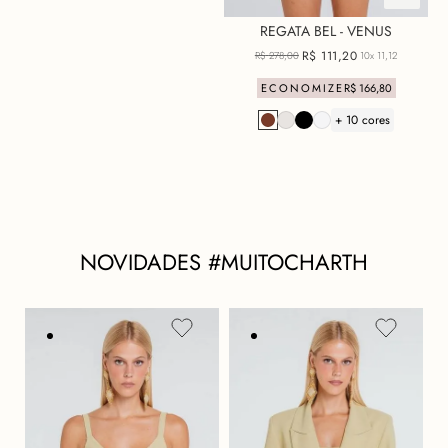
REGATA BEL - VENUS
R$
111
,
20
R$
278
,
00
10x
11,12
ECONOMIZE
R$
166
,
80
+ 10 cores
NOVIDADES #MUITOCHARTH