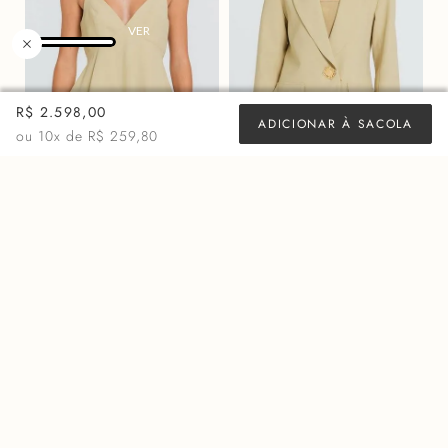
R$ 2.598,00
ADICIONAR À SACOLA
ou
10
x de
R$ 259,80
BLUSA VIVIEN - SEPIA
BLAZER MARY - SEPIA
R$
878,00
R$
2.598,00
ou 10x de
R$ 87,80
ou 10x de
R$ 259,80
MAIS VISTOS
50%
OFF