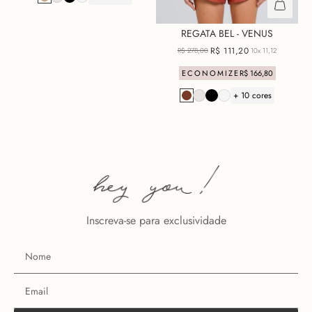
REGATA BEL - VENUS
R$
111
,
20
R$
278
,
00
10x
11,12
ECONOMIZE
R$
166
,
80
+ 10 cores
Inscreva-se para exclusividade