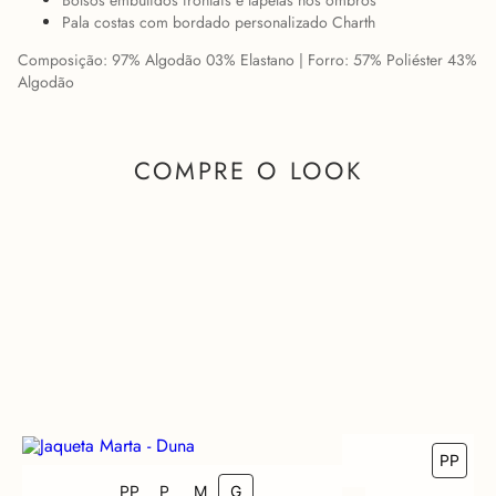
Bolsos embutidos frontais e lapelas nos ombros
Pala costas com bordado personalizado Charth
Composição: 97% Algodão 03% Elastano | Forro: 57% Poliéster 43%
Algodão
COMPRE O LOOK
PP
P
COMO FICA EM MIM?
PP
P
M
G