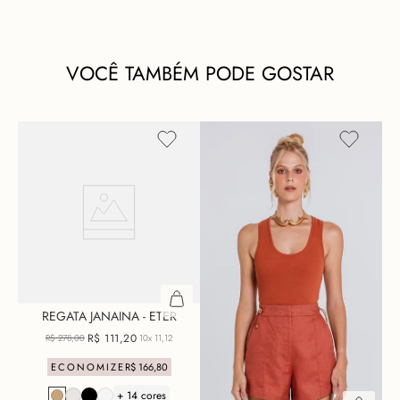
VOCÊ TAMBÉM PODE GOSTAR
REGATA JANAINA - ETER
R$
111
,
20
R$
278
,
00
10x
11,12
ECONOMIZE
R$
166
,
80
+ 14 cores