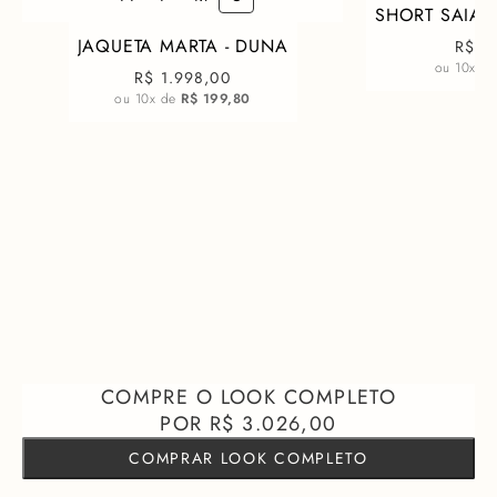
SHORT SAIA 
JAQUETA MARTA - DUNA
R$ 1
ou
10
x d
R$ 1.998,00
ou
10
x de
R$ 199,80
R$ 3.026,00
COMPRAR LOOK COMPLETO