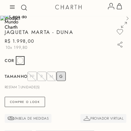
JAQUETA MARTA - DUNA
R$
1
.
998
,
00
10x
199,80
COR
TAMANHO
PP
P
M
G
1
RESTAM
UNIDADE(S)
COMPRE O LOOK