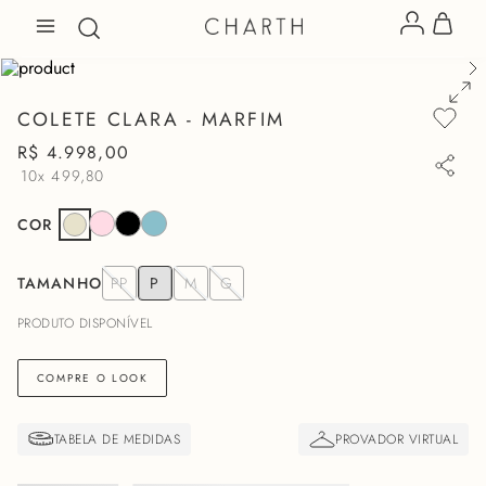
COLETE CLARA - MARFIM
R$
4
.
998
,
00
10x
499,80
COR
TAMANHO
PP
P
M
G
PRODUTO DISPONÍVEL
COMPRE O LOOK