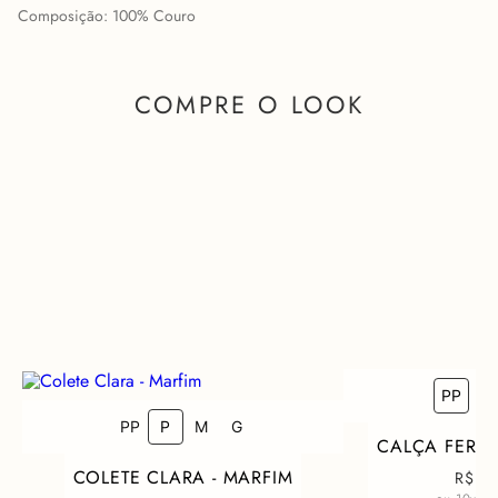
Composição: 100% Couro
COMPRE O LOOK
PP
P
COMO FICA EM MIM?
PP
P
M
G
CALÇA FERN
COLETE CLARA - MARFIM
R$ 5