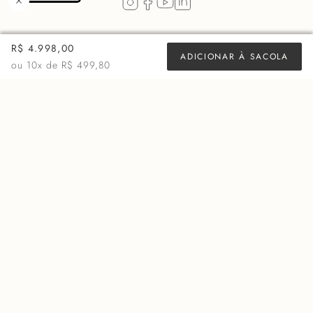
R$ 4.998,00
ADICIONAR À SACOLA
ou
10
x de
R$ 499,80
VESTIDO IOHARA - LOTUS
BODY DORA - PANCAKE
R$
878,00
R$
999,00
R$
1.998,00
ou 10x de
R$ 87,80
ou 10x de
R$ 99,90
Inscreva-se para exclusividade