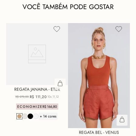
VOCÊ TAMBÉM PODE GOSTAR
REGATA JANAINA - ETER
R$
111
,
20
R$
278
,
00
10x
11,12
ECONOMIZE
R$
166
,
80
+ 14 cores
REGATA BEL - VENUS