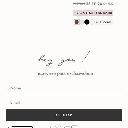
R$
111
,
20
R$
278
,
00
10x
11,12
ECONOMIZE
R$
166
,
80
+ 10 cores
MAIS VISTOS
50%
OFF