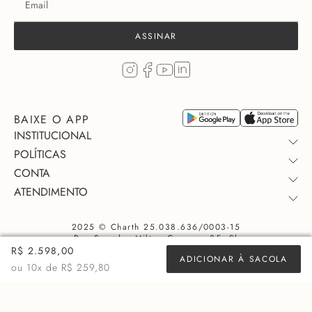
REGATA JANAINA - ETER
REGATA BEL - VENUS
R$
111
,
20
R$
111
,
20
R$
278
,
00
10x
11,12
R$
278
,
00
10x
11,12
ECONOMIZE
R$
166
,
80
ECONOMIZE
R$
166
,
80
+ 14 cores
Inscreva-se para exclusividade
R$ 2.598,00
ADICIONAR À SACOLA
ou
10
x de
R$ 259,80
ASSINAR