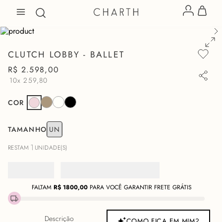
CLUTCH LOBBY - BALLET
R$
2
.
598
,
00
10x
259,80
COR
TAMANHO
UN
1
RESTAM
UNIDADE(S)
FALTAM
R$
1800,00
PARA VOCÊ GARANTIR FRETE GRÁTIS
Descrição
COMO FICA EM MIM?