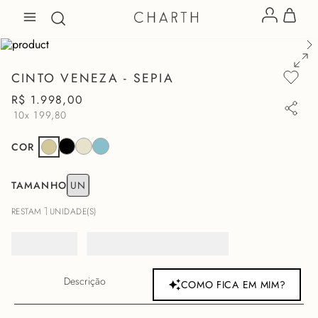
CINTO VENEZA - SEPIA
R$
1
.
998
,
00
10x
199,80
COR
TAMANHO
UN
1
RESTAM
UNIDADE(S)
Descrição
COMO FICA EM MIM?