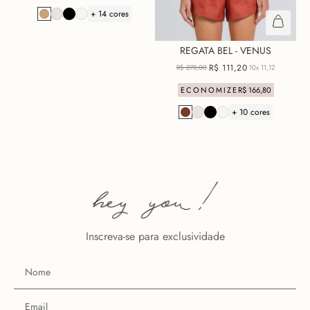
+ 14 cores
REGATA BEL - VENUS
R$
111
,
20
R$
278
,
00
10x
11,12
ECONOMIZE
R$
166
,
80
+ 10 cores
Inscreva-se para exclusividade