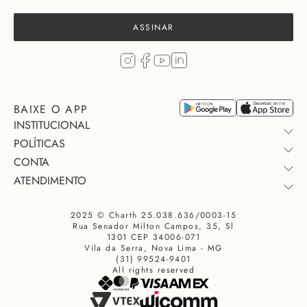
ASSINAR
BAIXE O APP
INSTITUCIONAL
POLÍTICAS
CONTA
QUEM SOMOS
ATENDIMENTO
TROCA E DEVOLUÇÃO
COLEÇÃO
MINHA COMPRA
PAGAMENTO
QUEM USA
2025 © Charth 25.038.636/0003-15
FALE CONOSCO
TROCAR OU DEVOLVER
PRIVACIDADE
SEJA UM LOJISTA
Rua Senador Milton Campos, 35, Sl
PERSONAL SHOPPER
CONSULTE SUA ENTREGA
PROMOÇÃO
NOSSAS LOJAS
1301 CEP 34006-071
Vila da Serra, Nova Lima - MG
DÚVIDAS FREQUENTES
COMUNIDADE CHARTH INSIDERS
ENVIOS
(31) 99524-9401
All rights reserved
TRABALHE CONOSCO