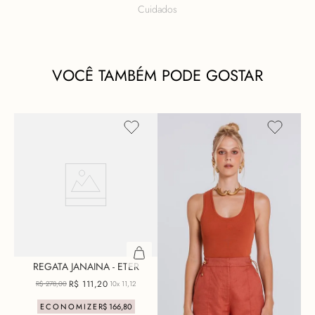
Cuidados
VOCÊ TAMBÉM PODE GOSTAR
REGATA JANAINA - ETER
R$
111
,
20
R$
278
,
00
10x
11,12
ECONOMIZE
R$
166
,
80