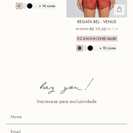
+ 14 cores
REGATA BEL - VENUS
R$
111
,
20
R$
278
,
00
10x
11,12
ECONOMIZE
R$
166
,
80
+ 10 cores
Inscreva-se para exclusividade