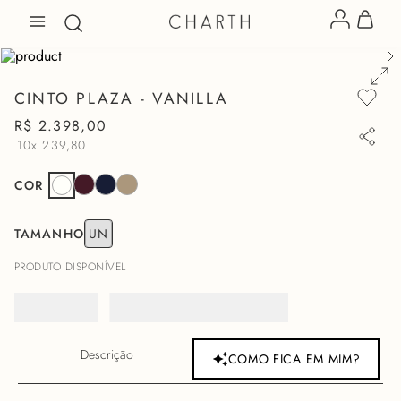
CINTO PLAZA - VANILLA
R$
2
.
398
,
00
10x
239,80
COR
TAMANHO
UN
PRODUTO DISPONÍVEL
Descrição
COMO FICA EM MIM?