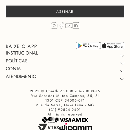
ASSINAR
BAIXE O APP
INSTITUCIONAL
POLÍTICAS
CONTA
QUEM SOMOS
ATENDIMENTO
TROCA E DEVOLUÇÃO
COLEÇÃO
MINHA COMPRA
PAGAMENTO
QUEM USA
2025 © Charth 25.038.636/0003-15
FALE CONOSCO
TROCAR OU DEVOLVER
PRIVACIDADE
SEJA UM LOJISTA
Rua Senador Milton Campos, 35, Sl
PERSONAL SHOPPER
CONSULTE SUA ENTREGA
PROMOÇÃO
NOSSAS LOJAS
1301 CEP 34006-071
Vila da Serra, Nova Lima - MG
DÚVIDAS FREQUENTES
COMUNIDADE CHARTH INSIDERS
ENVIOS
(31) 99524-9401
All rights reserved
TRABALHE CONOSCO