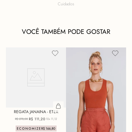
Cuidados
VOCÊ TAMBÉM PODE GOSTAR
REGATA JANAINA - ETER
R$
111
,
20
R$
278
,
00
10x
11,12
ECONOMIZE
R$
166
,
80