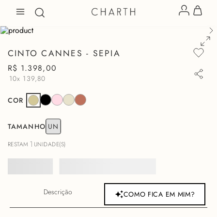
CINTO CANNES - SEPIA
R$
1
.
398
,
00
10x
139,80
COR
TAMANHO
UN
1
RESTAM
UNIDADE(S)
Descrição
COMO FICA EM MIM?