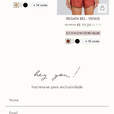
+ 14 cores
REGATA BEL - VENUS
R$
111
,
20
R$
278
,
00
10x
11,12
ECONOMIZE
R$
166
,
80
+ 10 cores
Inscreva-se para exclusividade