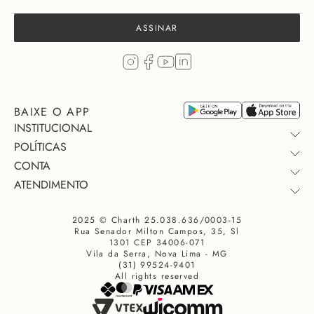
ASSINAR
BAIXE O APP
INSTITUCIONAL
POLÍTICAS
CONTA
QUEM SOMOS
ATENDIMENTO
TROCA E DEVOLUÇÃO
COLEÇÃO
MINHA COMPRA
PAGAMENTO
QUEM USA
2025 © Charth 25.038.636/0003-15
FALE CONOSCO
TROCAR OU DEVOLVER
PRIVACIDADE
SEJA UM LOJISTA
Rua Senador Milton Campos, 35, Sl
PERSONAL SHOPPER
CONSULTE SUA ENTREGA
PROMOÇÃO
NOSSAS LOJAS
1301 CEP 34006-071
Vila da Serra, Nova Lima - MG
DÚVIDAS FREQUENTES
COMUNIDADE CHARTH INSIDERS
ENVIOS
(31) 99524-9401
All rights reserved
TRABALHE CONOSCO