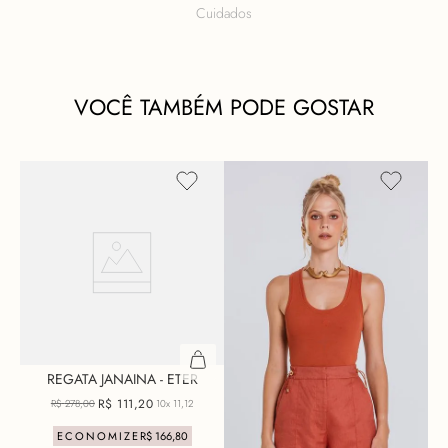
Cuidados
VOCÊ TAMBÉM PODE GOSTAR
REGATA JANAINA - ETER
R$
111
,
20
R$
278
,
00
10x
11,12
ECONOMIZE
R$
166
,
80