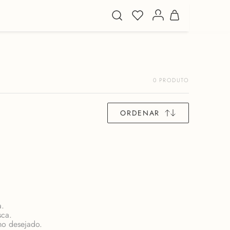
0
PRODUTO
ORDENAR
a.
sca.
rmo desejado.