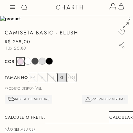
CAMISETA BASIC - BLUSH
R$
258
,
00
10x
25,80
COR
TAMANHO
PP
P
M
G
GG
PRODUTO DISPONÍVEL
NÃO SEI MEU CEP