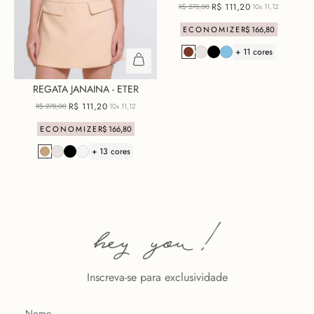
R$
111
,
20
R$
278
,
00
10x
11,12
ECONOMIZE
R$
166
,
80
+ 11 cores
REGATA JANAINA - ETER
R$
111
,
20
R$
278
,
00
10x
11,12
ECONOMIZE
R$
166
,
80
+ 13 cores
Inscreva-se para exclusividade