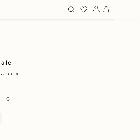
late
ovo com
: