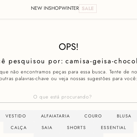
NEW IN
SHOP
WINTER
SALE
OPS!
camisa-geisa-choco
 que não encontramos peças para essa busca. Tente de n
outras palavras-chave ou veja nossas sugestões para você
stá procurando?
VESTIDO
ALFAIATARIA
COURO
BLUSA
CALÇA
SAIA
SHORTS
ESSENTIAL