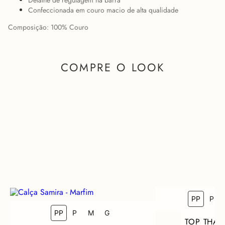
Detalhe de regulagem na barra
Confeccionada em couro macio de alta qualidade
Composição: 100% Couro
COMPRE O LOOK
PP
P
COMO FICA EM MIM?
PP
P
M
G
TOP THAL