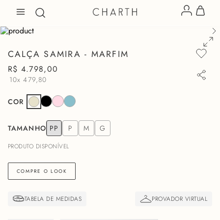
CALÇA SAMIRA - MARFIM
R$
4
.
798
,
00
10x
479,80
COR
TAMANHO
PP
P
M
G
PRODUTO DISPONÍVEL
COMPRE O LOOK