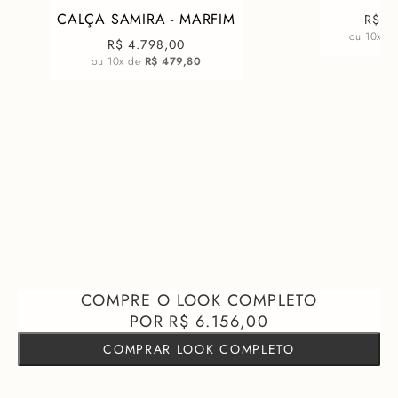
CALÇA SAMIRA - MARFIM
R$ 1
ou
10
x d
R$ 4.798,00
ou
10
x de
R$ 479,80
R$ 6.156,00
COMPRAR LOOK COMPLETO