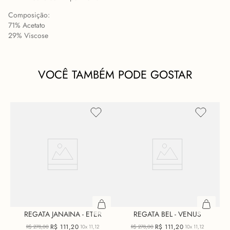
Composição:
71% Acetato
29% Viscose
VOCÊ TAMBÉM PODE GOSTAR
REGATA JANAINA - ETER
REGATA BEL - VENUS
R$
111
,
20
R$
111
,
20
R$
278
,
00
10x
11,12
R$
278
,
00
10x
11,12