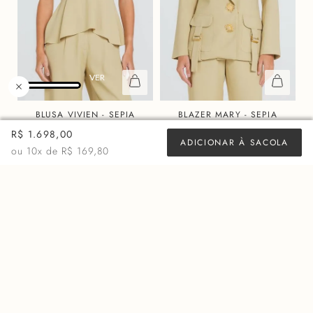
BLUSA VIVIEN - SEPIA
BLAZER MARY - SEPIA
R$
878,00
R$
2.598,00
R$ 1.698,00
ADICIONAR À SACOLA
ou 10x de
R$ 87,80
ou 10x de
R$ 259,80
ou
10
x de
R$ 169,80
MAIS VISTOS
50%
60%
OFF
OFF