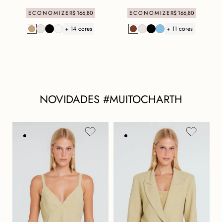
ECONOMIZE
R$
166
,
80
ECONOMIZE
R$
166
,
80
+ 14 cores
+ 11 cores
NOVIDADES #MUITOCHARTH