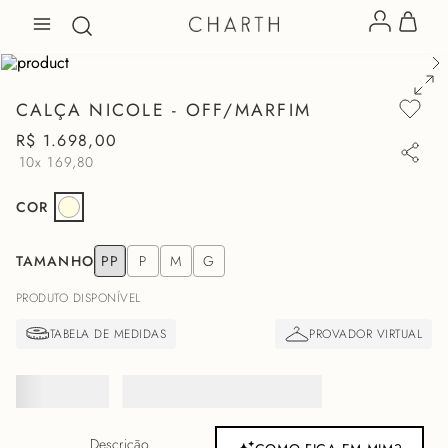
CALÇA NICOLE - OFF/MARFIM
R$
1
.
698
,
00
10x
169,80
COR
TAMANHO
PP
P
M
G
PRODUTO DISPONÍVEL
Descrição