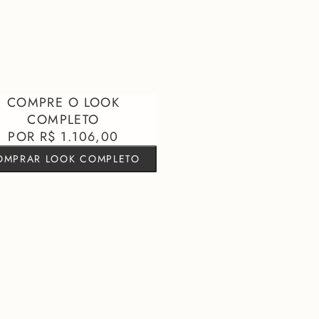
nta das pregas frontais que garantem um caimento perfeito e um
nhar. Super versátil, ela é a companhia perfeita tanto para a Regata
ual, quanto para o Blazer Luna em uma produção full look cheia de
agem Risca de Giz
aggy
colchete
R$ 1.106,00
OMPRAR LOOK COMPLETO