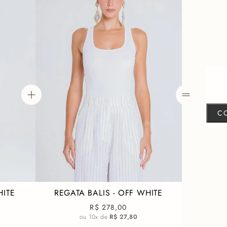
O diferencial fica por co
movimento incrível ao cami
Balis em um mood mais cas
autoridade e estilo.
Tecido com padron
Modelagem mais b
Calça alfaiataria
Pregas frontais
Fecho com zíper e 
Composição:
C
83% Poliéster
14% Viscose
3% Elastano
HITE
REGATA BALIS - OFF WHITE
R$ 278,00
ou
10
x de
R$ 27,80