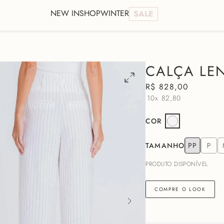
NEW IN
SHOP
WINTER
SALE
CALÇA LEN
R$
828
,
00
10x
82,80
COR
TAMANHO
PP
P
PRODUTO DISPONÍVEL
COMPRE O LOOK