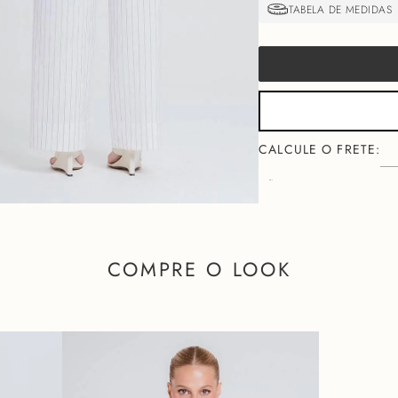
NÃO SEI MEU CEP
FALTA
COMPRE O LOOK
Descri
A
CALÇA LENIR
é aquela
com a elegância clássica 
um jeito super leve e sof
bem-estar.