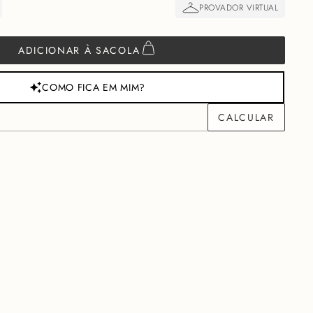
ADICIONAR À SACOLA
COMO FICA EM MIM?
M
R$
1800,00
PARA VOCÊ GARANTIR FRETE GRÁTIS
ção
Cuidados
 peça essencial que une o conforto de uma modelagem soltinha
da alfaiataria. Uma calça baggy que traz a estampa risca de giz de
isticado, ideal para quem busca um look impecável sem abrir mão do