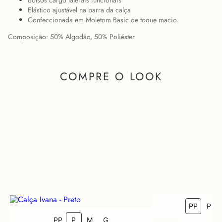
Bolsos cargo laterais funcionais
Elástico ajustável na barra da calça
Confeccionada em Moletom Basic de toque macio
Composição: 50% Algodão, 50% Poliéster
COMPRE O LOOK
PP
P
COMO FICA EM MIM?
PP
P
M
G