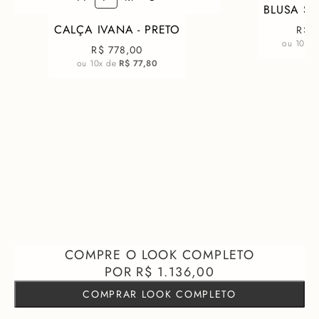
BLUSA SA
CALÇA IVANA - PRETO
R$ 
ou
10
x 
R$ 778,00
ou
10
x de
R$ 77,80
R$ 1.136,00
COMPRAR LOOK COMPLETO