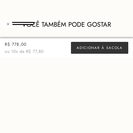
VOCÊ TAMBÉM PODE GOSTAR
R$ 778,00
ADICIONAR À SACOLA
ou
10
x de
R$ 77,80
REGATA JANAINA - ETER
REGATA BEL - VENUS
R$
111
,
20
R$
111
,
20
R$
278
,
00
10x
11,12
R$
278
,
00
10x
11,12
ECONOMIZE
R$
166
,
80
ECONOMIZE
R$
166
,
80
+ 14 cores
+ 11 cores