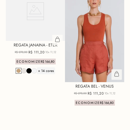
REGATA JANAINA - ETER
R$
111
,
20
R$
278
,
00
10x
11,12
ECONOMIZE
R$
166
,
80
+ 14 cores
REGATA BEL - VENUS
R$
111
,
20
R$
278
,
00
10x
11,12
ECONOMIZE
R$
166
,
80
+ 10 cores