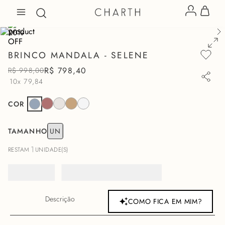
BRINCO MANDALA - SELENE
R$
798
,
40
R$
998
,
00
10x
79,84
COR
TAMANHO
UN
1
RESTAM
UNIDADE(S)
Descrição
COMO FICA EM MIM?