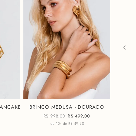
PANCAKE
BRINCO MEDUSA - DOURADO
CI
R$
998,00
R$
499,00
R
ou 10x de
R$ 49,90