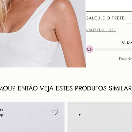
NÃO SEI MEU CEP
FALTA
Descri
BRINCO MANDALA
– F
MOU? ENTÃO VEJA ESTES PRODUTOS SIMILAR
O brinco Mandala é produ
personalidade. Seu design
coloridos que iluminam a
buscam transmitir brilho,
0%
Resina banhada a 
FF