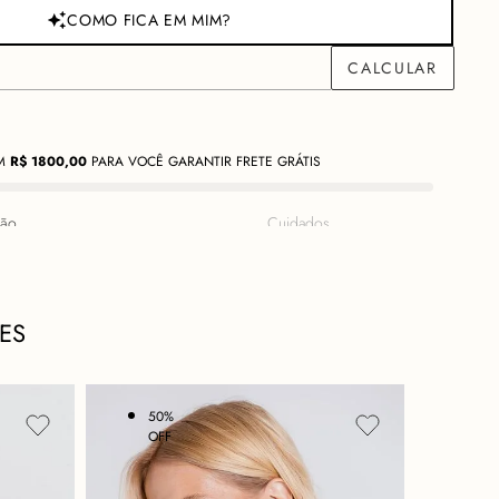
COMO FICA EM MIM?
M
R$
1800,00
PARA VOCÊ GARANTIR FRETE GRÁTIS
ção
Cuidados
orça e Elegância em Cores
ES
zido em resina banhada a ouro, unindo sofisticação e
 detalhado traz a energia radiante do sol, combinado a tons
 produção. Um acessório marcante, perfeito para mulheres que
 poder e elegância em qualquer ocasião.
50%
50
ouro
OFF
OF