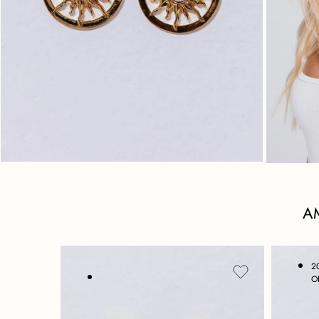
A
2
O