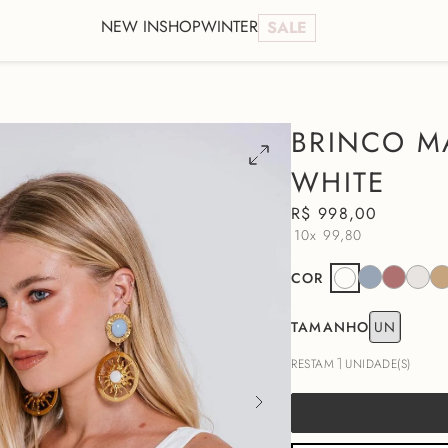
NEW IN
SHOP
WINTER
SALE
BRINCO M
WHITE
R$
998
,
00
10x
99,80
COR
TAMANHO
UN
1
RESTAM
UNIDADE(S)