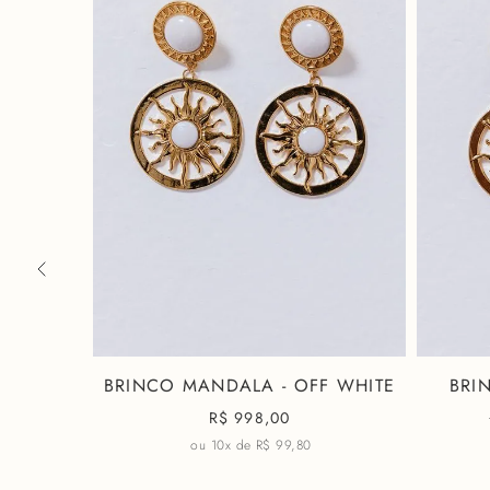
ETO
BRINCO MANDALA - OFF WHITE
BRI
R$
998,00
ou 10x de
R$ 99,80