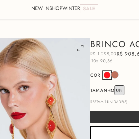
NEW IN
SHOP
WINTER
SALE
BRINCO A
R$
908
,
R$
1
.
298
,
00
10x
90,86
COR
TAMANHO
UN
1
RESTAM
UNIDADE(S)