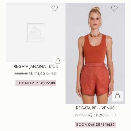
REGATA JANAINA - ETER
R$
111
,
20
R$
278
,
00
10x
11,12
ECONOMIZE
R$
166
,
80
+ 14 cores
REGATA BEL - VENUS
R$
111
,
20
R$
278
,
00
10x
11,12
ECONOMIZE
R$
166
,
80