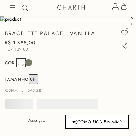
BRACELETE PALACE - VANILLA
R$
1
.
898
,
00
10x
189,80
COR
TAMANHO
UN
1
RESTAM
UNIDADE(S)
Descrição
COMO FICA EM MIM?