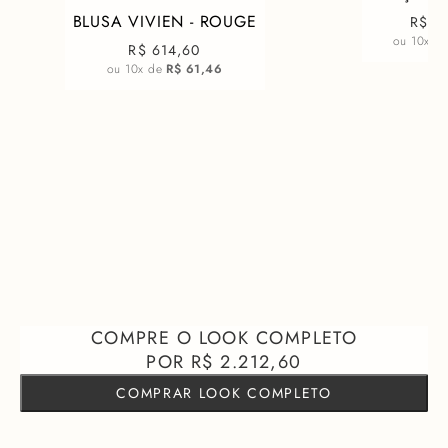
BLUSA VIVIEN - ROUGE
R$ 1
ou
10
x d
R$ 614,60
ou
10
x de
R$ 61,46
R$ 2.212,60
COMPRAR LOOK COMPLETO