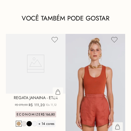
VOCÊ TAMBÉM PODE GOSTAR
REGATA JANAINA - ETER
R$
111
,
20
R$
278
,
00
10x
11,12
ECONOMIZE
R$
166
,
80
+ 14 cores