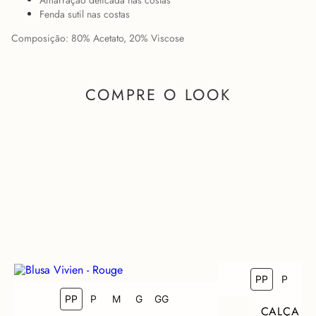
Amarração delicada nas costas
Fenda sutil nas costas
Composição: 80% Acetato, 20% Viscose
COMPRE O LOOK
PP
P
M
PP
COMO FICA EM MIM?
P
M
G
GG
CALÇA N