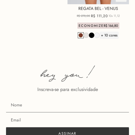
REGATA BEL - VENUS
R$
111
,
20
R$
278
,
00
10x
11,12
ECONOMIZE
R$
166
,
80
+ 10 cores
Inscreva-se para exclusividade
ASSINAR