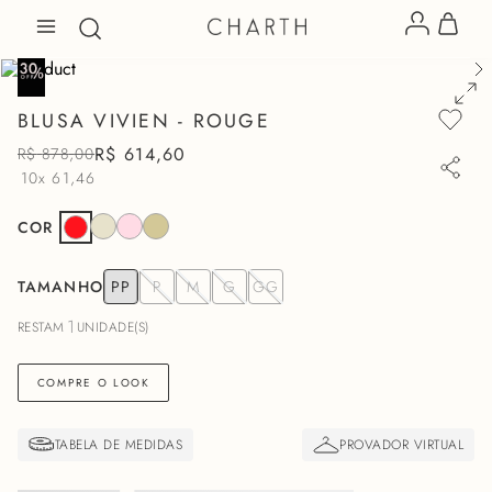
BLUSA VIVIEN - ROUGE
R$
614
,
60
R$
878
,
00
10x
61,46
COR
TAMANHO
PP
P
M
G
GG
1
RESTAM
UNIDADE(S)
COMPRE O LOOK