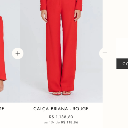
Perfeito para eventos que
hours
sofisticados, o Bla
vibrante harmoniza com n
qualquer produção. Combi
sobre um vestido para um 
Ombreiras que estru
Botão personaliza
Argolas metálicas 
Confeccionado em C
C
Modelagem sofisti
Composição: 71% Acetato
GE
CALÇA BRIANA - ROUGE
R$ 1.188,60
ou
10
x de
R$ 118,86