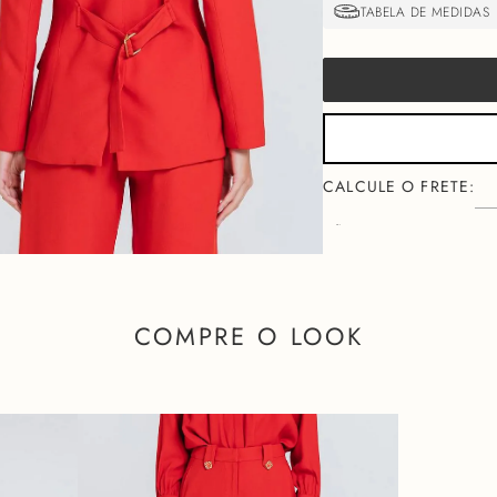
NÃO SEI MEU CEP
FALTA
COMPRE O LOOK
Descri
O
BLAZER MARY
é a mat
com um toque de ousadia. E
contemporâneo, com sua m
Confeccionado em Crepe d
sofisticado, abraçando a 