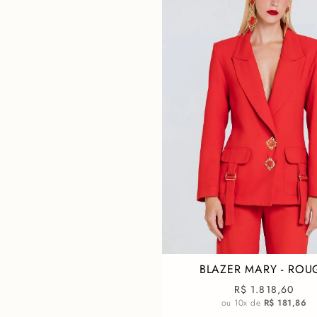
BLAZER MARY - ROU
R$ 1.818,60
ou
10
x de
R$ 181,86