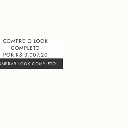
 exigem um visual marcante, desde reuniões estratégicas a
happy
zer Mary garante um
statement
de estilo inesquecível. Sua tonalidade
eutros clássicos ou complementa
looks
monocromáticos, elevando
ne-o com calças de alfaiataria para um conjunto poderoso ou
toque de refinamento.
turam a silhueta
do ACTION com design exclusivo
que adicionam um toque vanguardista
R$ 3.007,20
repe de Acetato de alta qualidade
OMPRAR LOOK COMPLETO
cada e contemporânea
, 29% Viscose