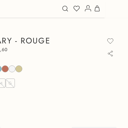
ARY - ROUGE
,
60
M
G