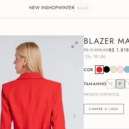
NEW IN
SHOP
WINTER
SALE
BLAZER M
R$
1
.
818
R$
2
.
598
,
00
10x
181,86
COR
TAMANHO
PP
P
PRODUTO DISPONÍVEL
COMPRE O LOOK