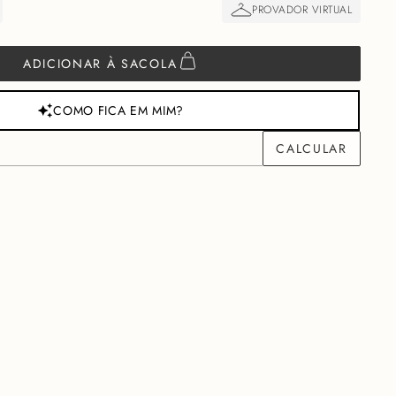
ADICIONAR À SACOLA
COMO FICA EM MIM?
M
R$
1800,00
PARA VOCÊ GARANTIR FRETE GRÁTIS
ção
Cuidados
erialização da elegância em uma silhueta que redefine a alfaiataria
sta obra de arte veste a mulher que transita entre o clássico e o
odelagem impecável e detalhes que capturam o olhar.
e Acetato de alta qualidade, a peça oferece um caimento fluido e
forma feminina com uma leveza luxuosa e um toque sublime.