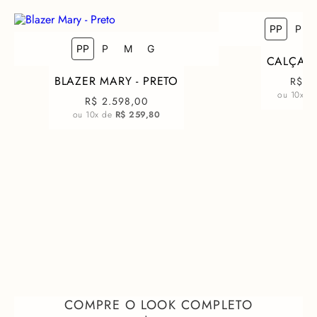
PP
P
COMO FICA EM MIM?
PP
P
M
G
CALÇA S
BLAZER MARY - PRETO
R$ 1
ou
10
x d
R$ 2.598,00
ou
10
x de
R$ 259,80