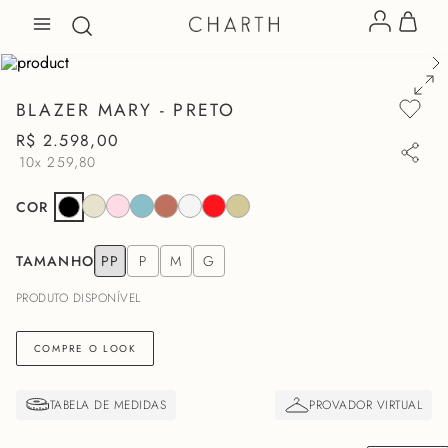
BLAZER MARY - PRETO
R$
2
.
598
,
00
10x
259,80
COR
TAMANHO
PP
P
M
G
PRODUTO DISPONÍVEL
COMPRE O LOOK