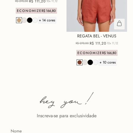
R$
111
,
20
R$
278
,
00
10x
11,12
ECONOMIZE
R$
166
,
80
+ 14 cores
REGATA BEL - VENUS
R$
111
,
20
R$
278
,
00
10x
11,12
ECONOMIZE
R$
166
,
80
+ 10 cores
Inscreva-se para exclusividade